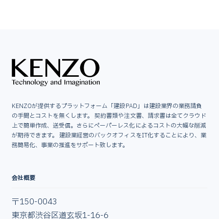
KENZOが提供するプラットフォーム「建設PAD」は建設業界の業務請負
の手間とコストを無くします。 契約書類や注文書、請求書は全てクラウド
上で簡単作成、送受信。さらにペーパーレス化によるコストの大幅な削減
が期待できます。 建設業経営のバックオフィスをIT化することにより、業
務簡易化、事業の推進をサポート致します。
会社概要
〒150-0043
東京都渋谷区道玄坂1-16-6