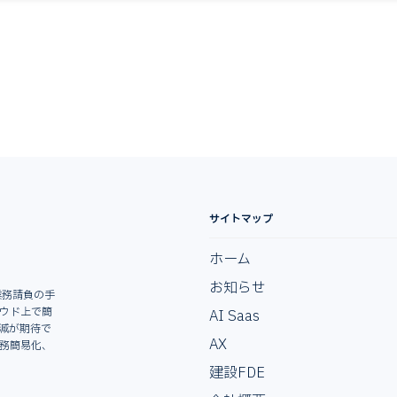
サイトマップ
ホーム
お知らせ
業務請負の手
ラウド上で簡
AI Saas
減が期待で
AX
業務簡易化、
建設FDE